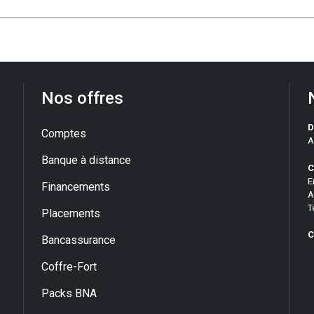
Nos offres
D
Comptes
A
Banque à distance
C
E
Financements
A
T
Placements
C
Bancassurance
Coffre-Fort
Packs BNA