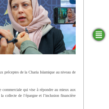
Trouver
Demander
Simulateurs
Ouvrir
une
un
un
agence
financement
compte
ux préceptes de la Charia Islamique au niveau de
gie commerciale qui vise à répondre au mieux aux
la collecte de l’épargne et l’inclusion financière