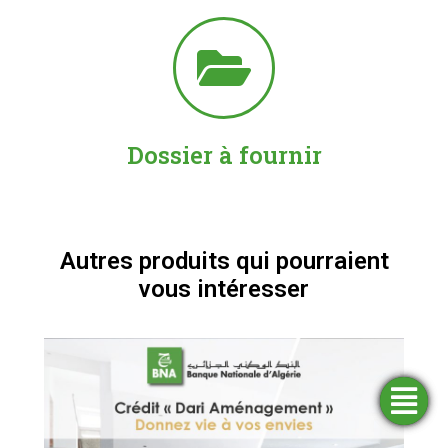
Dossier à fournir
Autres produits qui pourraient
vous intéresser
Trouver
Demander
Simulateurs
Ouvrir
une
un
un
financement
compte
agence