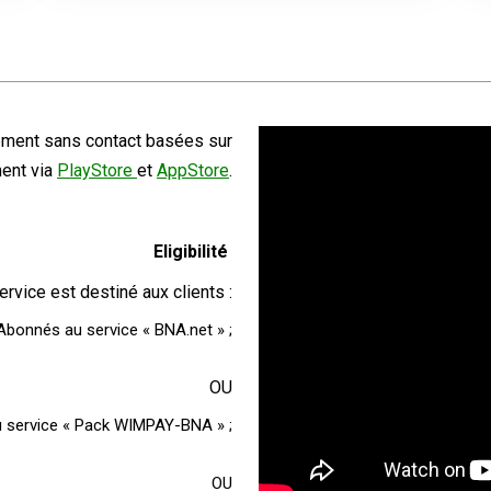
ement sans contact basées sur
ment via
PlayStore
et
AppStore
.
Eligibilité
ervice est destiné aux clients :
Abonnés au service « BNA.net » ;
OU
 service « Pack WIMPAY-BNA » ;
OU