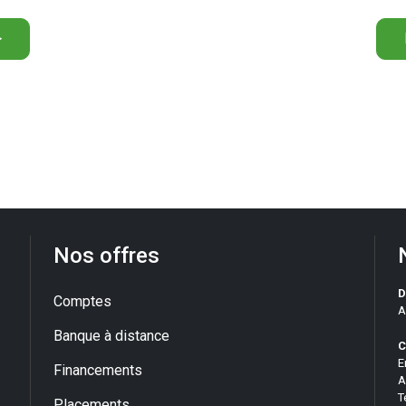
>
Nos offres
D
Comptes
A
Banque à distance
C
E
Financements
A
T
Placements