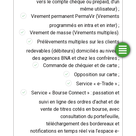
vers le compte chèque ou prepaid, d’un
même utilisateur) ;
Virement permanent PermaVir (Virements
programmés en intra et en inter) ;
Virement de masse (Virements multiples).
Prélèvements multiples sur les clients
redevables (débiteurs) domiciliés au niveau
Trouver
Demander
Simulateurs
Ouvrir
une
un
un
des agences BNA et chez les confrères ;
financement
compte
agence
Commande de chéquier et de carte ;
Opposition sur carte ;
Service « e-Trade » ;
Service « Bourse Connect » : passation et
suivi en ligne des ordres d’achat et de
vente de titres cotés en bourse, avec
consultation du portefeuille,
téléchargement des bordereaux et
notifications en temps réel via l’espace e-