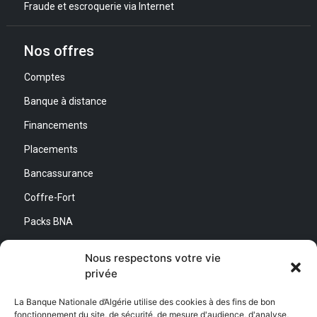
Fraude et escroquerie via Internet
Nos offres
Comptes
Banque à distance
Financements
Placements
Bancassurance
Coffre-Fort
Packs BNA
Simulateurs
Nous respectons votre vie
privée
Nous contacter
La Banque Nationale d’Algérie utilise des cookies à des fins de bon
fonctionnement du site, de sécurité, de mesure d'audience, d'analyse,
Direction Générale :