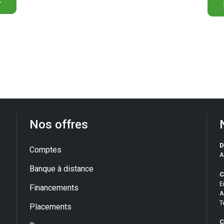
>
Nos offres
D
Comptes
A
Banque à distance
C
E
Financements
A
T
Placements
C