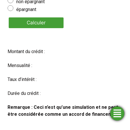
non épargnant
épargnant
Calculer
Montant du crédit :
Mensualité :
Taux d’intérêt :
Durée du crédit :
Remarque : Ceci n’est qu’une simulation et ne peut
être considérée comme un accord de financement
Trouver
Demander
Simulateurs
Ouvrir
une
un
un
financement
compte
agence