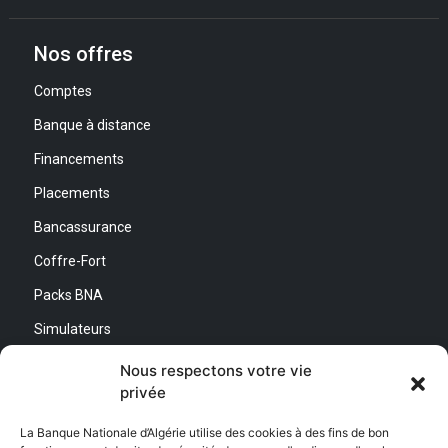
Nos offres
Comptes
Banque à distance
Financements
Placements
Bancassurance
Coffre-Fort
Packs BNA
Simulateurs
Nous respectons votre vie
Nous contacter
privée
Direction Générale :
La Banque Nationale d’Algérie utilise des cookies à des fins de bon
Adresse : Quartier d’Affaires Bab Ezzouar