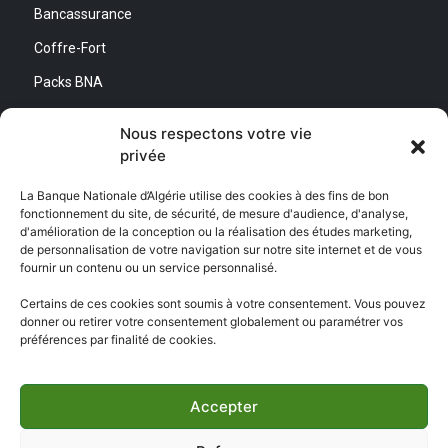
Bancassurance
Coffre-Fort
Packs BNA
Simulateurs
Nous respectons votre vie
privée
Nous contacter
La Banque Nationale d’Algérie utilise des cookies à des fins de bon
fonctionnement du site, de sécurité, de mesure d'audience, d'analyse,
Direction Générale :
d'amélioration de la conception ou la réalisation des études marketing,
Adresse : Quartier d’Affaires Bab Ezzouar
de personnalisation de votre navigation sur notre site internet et de vous
Centre de Relation Client :
fournir un contenu ou un service personnalisé.
Email : CEC@bna.dz
Adresse : Quartier d’Affaires Bab Ezzouar
Certains de ces cookies sont soumis à votre consentement. Vous pouvez
Téléphone : 3306/0770 20 33 06
donner ou retirer votre consentement globalement ou paramétrer vos
préférences par finalité de cookies.
Centre d’appel :
3306
Accepter