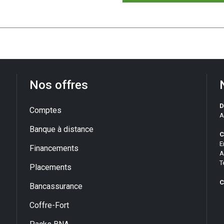
Nos offres
D
Comptes
A
Banque à distance
C
E
Financements
A
T
Placements
C
Bancassurance
Coffre-Fort