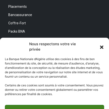
Placements
Bancassurance
Coffre-Fort
Packs BNA
Simulateurs
Nous respectons votre vie
privée
Nous contacter
La Banque Nationale d’Algérie utilise des cookies à des fins de bon
fonctionnement du site, de sécurité, de mesure d'audience, d'analyse,
Direction Générale :
d'amélioration de la conception ou la réalisation des études marketing,
Adresse : Quartier d’Affaires Bab Ezzouar
de personnalisation de votre navigation sur notre site internet et de vous
Centre de Relation Client :
fournir un contenu ou un service personnalisé.
Email : CEC@bna.dz
Adresse : Quartier d’Affaires Bab Ezzouar
Certains de ces cookies sont soumis à votre consentement. Vous pouvez
Téléphone : 3306/0770 20 33 06
donner ou retirer votre consentement globalement ou paramétrer vos
préférences par finalité de cookies.
Centre d’appel :
3306