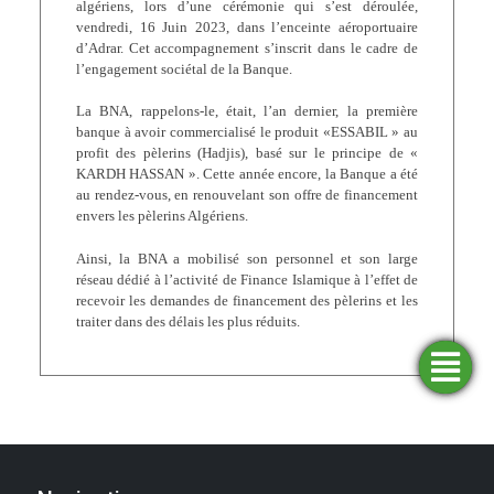
algériens, lors d’une cérémonie qui s’est déroulée,
vendredi, 16 Juin 2023, dans l’enceinte aéroportuaire
d’Adrar. Cet accompagnement s’inscrit dans le cadre de
l’engagement sociétal de la Banque.
La BNA, rappelons-le, était, l’an dernier, la première
banque à avoir commercialisé le produit «ESSABIL » au
profit des pèlerins (Hadjis), basé sur le principe de «
KARDH HASSAN ». Cette année encore, la Banque a été
au rendez-vous, en renouvelant son offre de financement
envers les pèlerins Algériens.
Ainsi, la BNA a mobilisé son personnel et son large
réseau dédié à l’activité de Finance Islamique à l’effet de
recevoir les demandes de financement des pèlerins et les
traiter dans des délais les plus réduits.
Trouver
Demander
Simulateurs
Ouvrir
une
un
un
financement
compte
agence