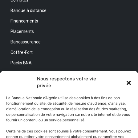
Comptes
Banque à distance
Financements
Placements
Bancassurance
Coffre-Fort
Packs BNA
Simulateurs
Nous respectons votre vie
privée
Nous contacter
La Banque Nationale d’Algérie utilise des cookies à des fins de bon
fonctionnement du site, de sécurité, de mesure d'audience, d'analyse,
Direction Générale :
d'amélioration de la conception ou la réalisation des études marketing,
Adresse : Quartier d’Affaires Bab Ezzouar
de personnalisation de votre navigation sur notre site internet et de vous
Centre de Relation Client :
fournir un contenu ou un service personnalisé.
Email : CEC@bna.dz
Adresse : Quartier d’Affaires Bab Ezzouar
Certains de ces cookies sont soumis à votre consentement. Vous pouvez
Téléphone : 3306/0770 20 33 06
donner ou retirer votre consentement globalement ou paramétrer vos