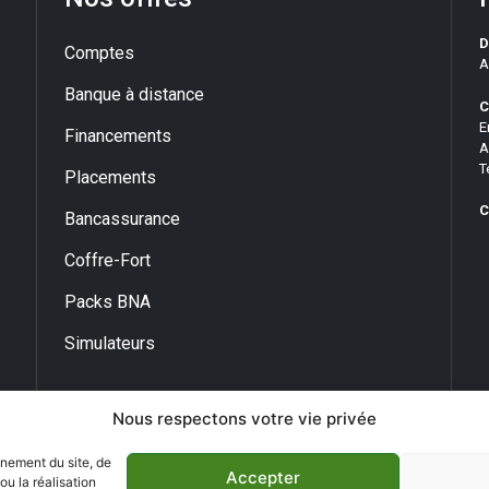
D
Comptes
A
Banque à distance
C
E
Financements
A
T
Placements
C
Bancassurance
Coffre-Fort
Packs BNA
Simulateurs
Nous respectons votre vie privée
nnement du site, de
Accepter
u la réalisation