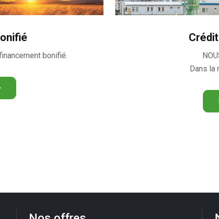
onifié
Crédi
financement bonifié.
NOU
Dans la 
>
Nos offres