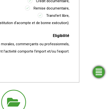
Crédit documentaire,
Remise documentaire,
Transfert libre,
estitution d’acompte et de bonne exécution).
Eligibilité
 morales, commerçants ou professionnels,
l’activité comporte l’import et/ou l’export.
Trouver
Demander
Simulateurs
Ouvrir
une
un
un
agence
financement
compte