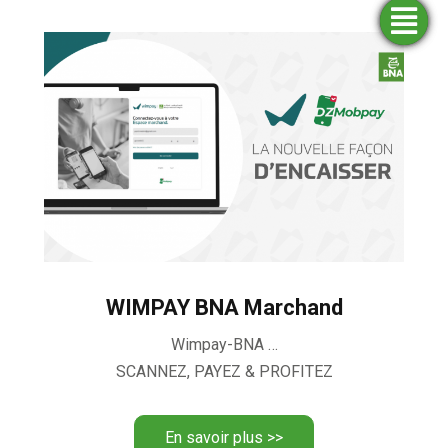
Trouver
Demander
Simulateurs
Ouvrir
une
un
un
financement
compte
agence
WIMPAY BNA Marchand
Wimpay-BNA …
SCANNEZ, PAYEZ & PROFITEZ
En savoir plus >>