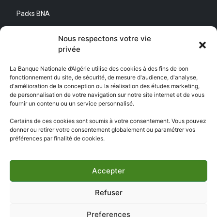
Packs BNA
Simulateurs
Nous respectons votre vie
privée
Nous contacter
La Banque Nationale d’Algérie utilise des cookies à des fins de bon
fonctionnement du site, de sécurité, de mesure d'audience, d'analyse,
Direction Générale :
d'amélioration de la conception ou la réalisation des études marketing,
Adresse : Quartier d’Affaires Bab Ezzouar
de personnalisation de votre navigation sur notre site internet et de vous
Centre de Relation Client :
fournir un contenu ou un service personnalisé.
Email : CEC@bna.dz
Adresse : Quartier d’Affaires Bab Ezzouar
Certains de ces cookies sont soumis à votre consentement. Vous pouvez
Téléphone : 3306/0770 20 33 06
donner ou retirer votre consentement globalement ou paramétrer vos
préférences par finalité de cookies.
Centre d’appel :
3306
Accepter
Refuser
Copyright ©
BNA 2026
- Tous droits réservés | Réalisé par
kdconcept
Preferences