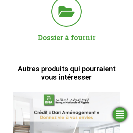
Dossier à fournir
Autres produits qui pourraient
vous intéresser
Trouver
Demander
Simulateurs
Ouvrir
une
un
un
financement
compte
agence