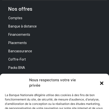
Nos offres
Comptes
Banque à distance
Financements
Placements
Bancassurance
Coffre-Fort
Packs BNA
Simulateurs
Nous respectons votre vie
privée
Nous contacter
La Banque Nationale d’Algérie utilise des cookies à des fins de bon
fonctionnement du site, de sécurité, de mesure d'audience, d'analyse,
Direction Générale :
d'amélioration de la conception ou la réalisation des études marketing,
Adresse : Quartier d’Affaires Bab Ezzouar
de personnalisation de votre navigation sur notre site internet et de vous