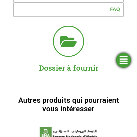
FAQ
Trouver
Demander
Simulateurs
Ouvrir
Dossier à fournir
une
un
un
financement
compte
agence
Autres produits qui pourraient
vous intéresser