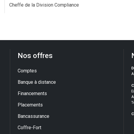
Cheffe de la Division Compliance
Nos offres
D
Comptes
A
Banque à distance
C
E
Financements
A
T
Placements
C
Bancassurance
Coffre-Fort