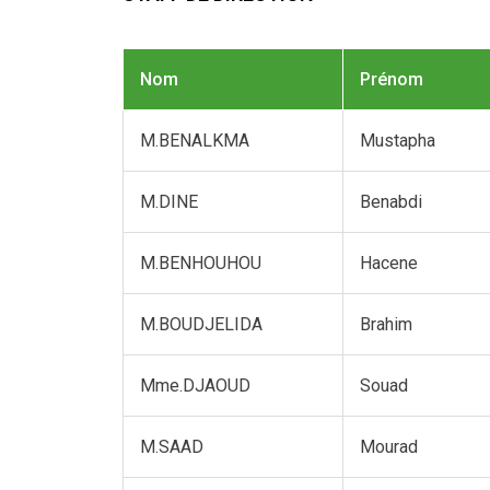
Nom
Prénom
M.BENALKMA
Mustapha
M.DINE
Benabdi
M.BENHOUHOU
Hacene
M.BOUDJELIDA
Brahim
Mme.DJAOUD
Souad
M.SAAD
Mourad