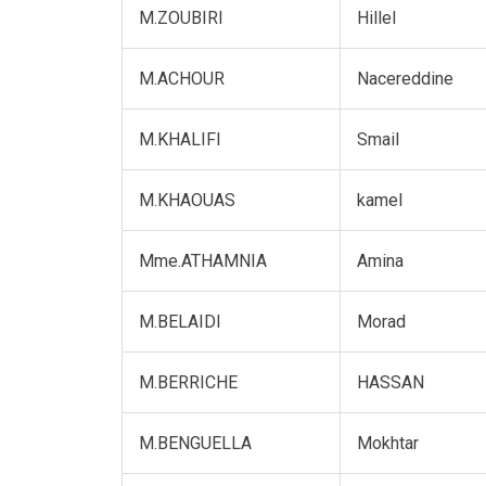
M.ZOUBIRI
Hillel
M.ACHOUR
Nacereddine
M.KHALIFI
Smail
M.KHAOUAS
kamel
Mme.ATHAMNIA
Amina
M.BELAIDI
Morad
M.BERRICHE
HASSAN
M.BENGUELLA
Mokhtar