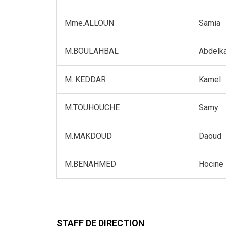
Mme.ALLOUN
Samia
M.BOULAHBAL
Abdelk
M. KEDDAR
Kamel
M.TOUHOUCHE
Samy
M.MAKDOUD
Daoud
M.BENAHMED
Hocine
STAFF DE DIRECTION