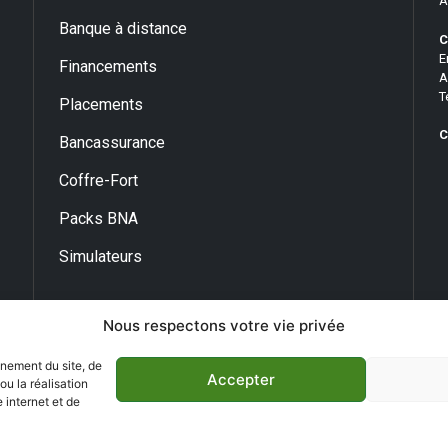
A
Banque à distance
C
E
Financements
A
T
Placements
C
Bancassurance
Coffre-Fort
Packs BNA
Simulateurs
Nous respectons votre vie privée
nnement du site, de
Accepter
u la réalisation
 internet et de