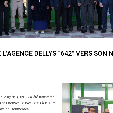
 L’AGENCE DELLYS “642” VERS SON 
d’Algérie (BNA) a été transférée,
ses nouveaux locaux sis à la Cité
aya de Boumerdès.