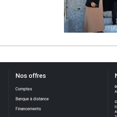
Nos offres
D
Comptes
A
Banque à distance
C
E
Financements
A
T