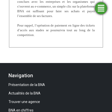
conclues avec les entreprises et les organismes qui
s’ouvrent au e-commerce, un simple clic sur la plateforme
Trouver
Demander
Simulateurs
Ouvrir
BNA est suffisant pour faire ses achats et payer
une
un
un
financement
compte
agence
l’ensemble de ses factures.
Pour rappel, l’opération de paiement en ligne des tickets
d’accès aux stades se poursuivra tout au long de la
competition.
Navigation
Présentation de la BNA
Actualités de la BNA
Trouver une agence
BNA en chiffres