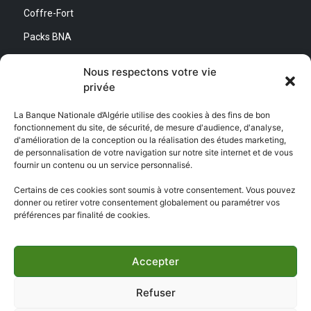
Coffre-Fort
Packs BNA
Simulateurs
Nous respectons votre vie
privée
Nous contacter
La Banque Nationale d’Algérie utilise des cookies à des fins de bon
fonctionnement du site, de sécurité, de mesure d'audience, d'analyse,
Direction Générale :
d'amélioration de la conception ou la réalisation des études marketing,
Adresse : Quartier d’Affaires Bab Ezzouar
de personnalisation de votre navigation sur notre site internet et de vous
Centre de Relation Client :
fournir un contenu ou un service personnalisé.
Email : CEC@bna.dz
Adresse : Quartier d’Affaires Bab Ezzouar
Certains de ces cookies sont soumis à votre consentement. Vous pouvez
Téléphone : 3306/0770 20 33 06
donner ou retirer votre consentement globalement ou paramétrer vos
préférences par finalité de cookies.
Centre d’appel :
3306
Accepter
Refuser
Copyright ©
BNA 2026
- Tous droits réservés | Réalisé par