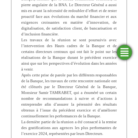
pierre angulaire de la BNA. Le Directeur Général a aussi
mis en avant la nécessité de redoubler d’effort et de rester
proactif face aux évolutions du marché financier et aux
exigences croissantes en matière d’innovation, de
digitalisation, de satisfaction client, de bancarisation et
d’inclusion financière.
Les travaux de la réunion se sont poursuivis avec
l’intervention des Hauts cadres de la Banque et de
certains directeurs centraux qui ont fait le point sur les
Trouver
Demander
Simulateurs
Ouvrir
réalisations de la Banque durant le précédent exercice
une
un
un
financement
compte
agence
ainsi que sur les perspectives d’évolution dans les années
à venir.
Après cette prise de parole par les différents responsables
de la Banque, les travaux de cette rencontre nationale ont
été clôturés par le Directeur Général de la Banque,
Monsieur Samir TAMRABET, qui a énuméré un certain
nombre de recommandations à suivre et d’actions à
entreprendre afin d’assurer la pérennité des résultats
obtenus à l’issue du précédent exercice et d’améliorer
continuellement les performances de la Banque.
La dernière partie de la réunion a été consacré à la remise
des gratifications aux agences les plus performantes de
l’exercice 2024, représentées par leurs Directeurs.