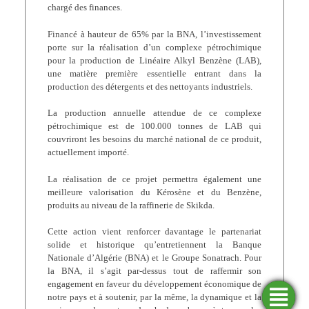
chargé des finances.
Financé à hauteur de 65% par la BNA, l’investissement
porte sur la réalisation d’un complexe pétrochimique
pour la production de Linéaire Alkyl Benzène (LAB),
une matière première essentielle entrant dans la
production des détergents et des nettoyants industriels.
La production annuelle attendue de ce complexe
pétrochimique est de 100.000 tonnes de LAB qui
couvriront les besoins du marché national de ce produit,
actuellement importé.
La réalisation de ce projet permettra également une
meilleure valorisation du Kérosène et du Benzène,
produits au niveau de la raffinerie de Skikda.
Cette action vient renforcer davantage le partenariat
solide et historique qu’entretiennent la Banque
Nationale d’Algérie (BNA) et le Groupe Sonatrach. Pour
la BNA, il s’agit par-dessus tout de raffermir son
engagement en faveur du développement économique de
notre pays et à soutenir, par la même, la dynamique et la
Trouver
Demander
Simulateurs
Ouvrir
une
un
un