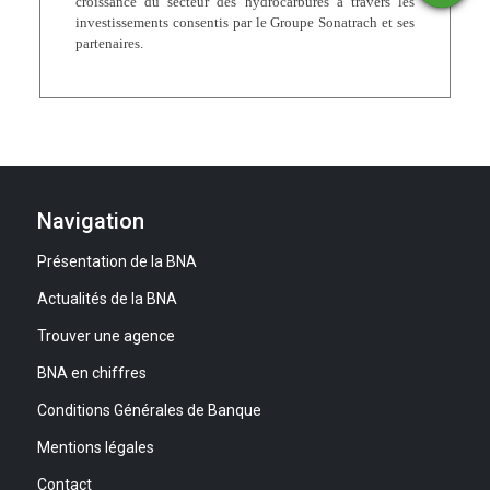
croissance du secteur des hydrocarbures à travers les
financement
compte
agence
investissements consentis par le Groupe Sonatrach et ses
partenaires.
Navigation
Présentation de la BNA
Actualités de la BNA
Trouver une agence
BNA en chiffres
Conditions Générales de Banque
Mentions légales
Contact