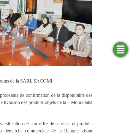
Trouver
Demander
Simulateurs
Ouvrir
une
un
un
agence
financement
compte
howrooms de la SARL SACOMI.
rocessus de confirmation de la disponibilité des
ne livraison des produits objets de la « Mourabaha
rsification de son offre de services et produits
r la démarche commerciale de la Banque visant