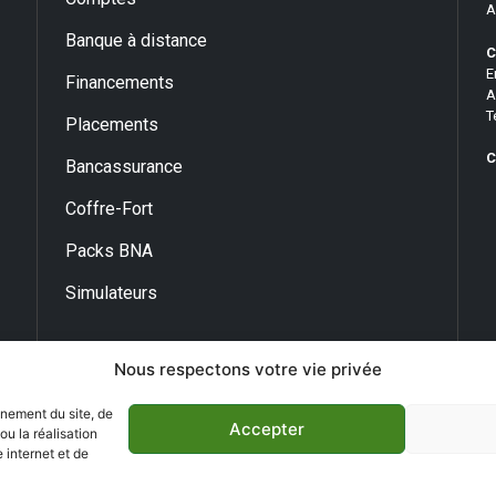
A
Banque à distance
C
E
Financements
A
T
Placements
C
Bancassurance
Coffre-Fort
Packs BNA
Simulateurs
Nous respectons votre vie privée
nnement du site, de
Accepter
u la réalisation
 internet et de