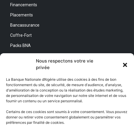
Financements
Placements
Bancassurance
Coffre-Fort
Packs BNA
Simulateurs
Nous respectons votre vie
privée
Nous contacter
La Banque Nationale d’Algérie utilise des cookies à des fins de bon
fonctionnement du site, de sécurité, de mesure d'audience, d'analyse,
Direction Générale :
d'amélioration de la conception ou la réalisation des études marketing,
Adresse : Quartier d’Affaires Bab Ezzouar
de personnalisation de votre navigation sur notre site internet et de vous
Centre de Relation Client :
fournir un contenu ou un service personnalisé.
Email : CEC@bna.dz
Adresse : Quartier d’Affaires Bab Ezzouar
Certains de ces cookies sont soumis à votre consentement. Vous pouvez
Téléphone : 3306/0770 20 33 06
donner ou retirer votre consentement globalement ou paramétrer vos
préférences par finalité de cookies.
Centre d’appel :
3306