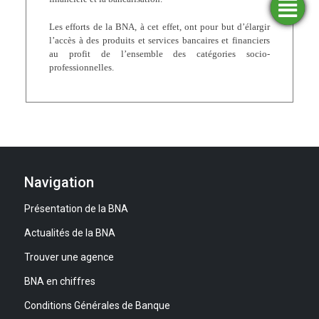
Trouver
Demander
Simulateurs
Ouvrir
une
un
un
Les efforts de la BNA, à cet effet, ont pour but d’élargir
financement
compte
agence
l’accès à des produits et services bancaires et financiers
au profit de l’ensemble des catégories socio-
professionnelles.
Navigation
Présentation de la BNA
Actualités de la BNA
Trouver une agence
BNA en chiffres
Conditions Générales de Banque