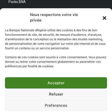
Packs BNA
Simulateurs
Nous respectons votre vie
privée
Nous contacter
La Banque Nationale d’Algérie utilise des cookies à des fins de bon
fonctionnement du site, de sécurité, de mesure d'audience, d'analyse,
Direction Générale :
d'amélioration de la conception ou la réalisation des études marketing,
Adresse : Quartier d’Affaires Bab Ezzouar
de personnalisation de votre navigation sur notre site internet et de vous
Centre de Relation Client :
fournir un contenu ou un service personnalisé.
Email : CEC@bna.dz
Adresse : Quartier d’Affaires Bab Ezzouar
Certains de ces cookies sont soumis à votre consentement. Vous pouvez
Téléphone : 3306/0770 20 33 06
donner ou retirer votre consentement globalement ou paramétrer vos
préférences par finalité de cookies.
Centre d’appel :
3306
Accepter
Refuser
Copyright ©
BNA 2026
- Tous droits réservés | Réalisé par
kdconcept
Preferences