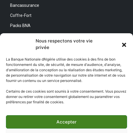
Bancassurance
Coffre-Fort
Packs BNA
Simulateurs
Nous respectons votre vie
privée
Nous contacter
La Banque Nationale d’Algérie utilise des cookies à des fins de bon
fonctionnement du site, de sécurité, de mesure d'audience, d'analyse,
Direction Générale :
d'amélioration de la conception ou la réalisation des études marketing,
Adresse : Quartier d’Affaires Bab Ezzouar
de personnalisation de votre navigation sur notre site internet et de vous
Centre de Relation Client :
fournir un contenu ou un service personnalisé.
Email : CEC@bna.dz
Adresse : Quartier d’Affaires Bab Ezzouar
Certains de ces cookies sont soumis à votre consentement. Vous pouvez
Téléphone : 3306/0770 20 33 06
donner ou retirer votre consentement globalement ou paramétrer vos
préférences par finalité de cookies.
Centre d’appel :
3306
Accepter