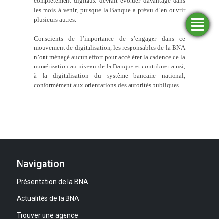
complètement digitaux devrait évoluer davantage dans
les mois à venir, puisque la Banque a prévu d’en ouvrir
plusieurs autres.
Trouver
Demander
Simulateurs
Ouvrir
une
un
un
financement
compte
agence
Conscients de l’importance de s’engager dans ce
mouvement de digitalisation, les responsables de la BNA
n’ont ménagé aucun effort pour accélérer la cadence de la
numérisation au niveau de la Banque et contribuer ainsi,
à la digitalisation du système bancaire national,
conformément aux orientations des autorités publiques.
Navigation
Présentation de la BNA
Actualités de la BNA
Trouver une agence