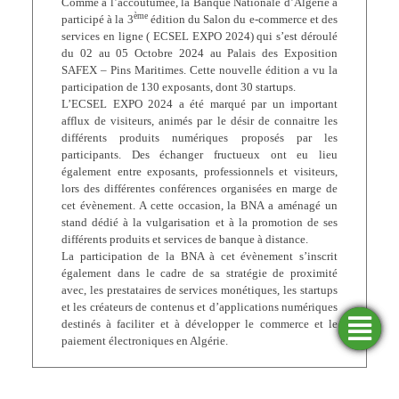
Comme à l’accoutumée, la Banque Nationale d’Algérie a
ème
participé à la 3
édition du Salon du e-commerce et des
services en ligne ( ECSEL EXPO 2024) qui s’est déroulé
du 02 au 05 Octobre 2024 au Palais des Exposition
SAFEX – Pins Maritimes. Cette nouvelle édition a vu la
participation de 130 exposants, dont 30 startups.
L’ECSEL EXPO 2024 a été marqué par un important
afflux de visiteurs, animés par le désir de connaitre les
différents produits numériques proposés par les
participants. Des échanger fructueux ont eu lieu
également entre exposants, professionnels et visiteurs,
lors des différentes conférences organisées en marge de
cet évènement. A cette occasion, la BNA a aménagé un
stand dédié à la vulgarisation et à la promotion de ses
différents produits et services de banque à distance.
La participation de la BNA à cet évènement s’inscrit
également dans le cadre de sa stratégie de proximité
avec, les prestataires de services monétiques, les startups
et les créateurs de contenus et d’applications numériques
destinés à faciliter et à développer le commerce et le
Trouver
Demander
Simulateurs
Ouvrir
paiement électroniques en Algérie.
une
un
un
financement
compte
agence