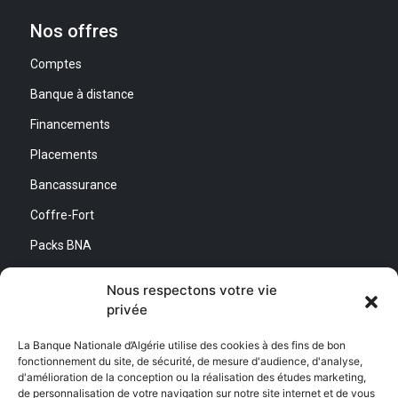
Nos offres
Comptes
Banque à distance
Financements
Placements
Bancassurance
Coffre-Fort
Packs BNA
Simulateurs
Nous respectons votre vie
privée
Nous contacter
La Banque Nationale d’Algérie utilise des cookies à des fins de bon
fonctionnement du site, de sécurité, de mesure d'audience, d'analyse,
Direction Générale :
d'amélioration de la conception ou la réalisation des études marketing,
Adresse : Quartier d’Affaires Bab Ezzouar
de personnalisation de votre navigation sur notre site internet et de vous