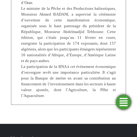
d’Oran.
Le ministre de la Pêche et des Productions halieutiques,
Monsieur Ahmed BADANI, a supervisé la cérémonie
d’ouverture de cette manifestation économique,
organisée sous le haut patronage du président de la
République, Monsieur Abdelmadjid Tebboune. Cette
édition, qui s’étale jusqu’au 11 février en cours,
enregistre la participation de 174 exposants, dont 157
algériens, alors que les participants étrangers représentent
16 nationalités d’Afrique, d’Europe, d’Amérique Latine
et de pays arabes.
La participation de la BNA à cet évènement économique
d’envergure revêt une importance particulière. Il s’agit
pour la Banque de mettre en avant sa contribution au
financement de l’investissement dans les secteurs à haute
valeur ajoutée, dont l’Agriculture, la Pêhe et
l’Aquaculture.
Trouver
Demander
Simulateurs
Ouvrir
une
un
un
financement
compte
agence