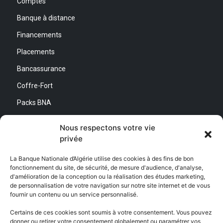
Comptes
Banque à distance
Financements
Placements
Bancassurance
Coffre-Fort
Packs BNA
Simulateurs
Nous respectons votre vie
privée
Nous contacter
La Banque Nationale d’Algérie utilise des cookies à des fins de bon
fonctionnement du site, de sécurité, de mesure d'audience, d'analyse,
Direction Générale :
d'amélioration de la conception ou la réalisation des études marketing,
Adresse : Quartier d’Affaires Bab Ezzouar
de personnalisation de votre navigation sur notre site internet et de vous
Centre de Relation Client :
fournir un contenu ou un service personnalisé.
Email : CEC@bna.dz
Adresse : Quartier d’Affaires Bab Ezzouar
Certains de ces cookies sont soumis à votre consentement. Vous pouvez
Téléphone : 3306/0770 20 33 06
donner ou retirer votre consentement globalement ou paramétrer vos