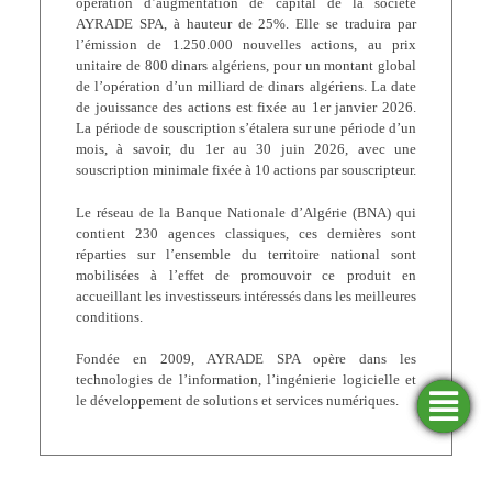
opération d’augmentation de capital de la société
AYRADE SPA, à hauteur de 25%. Elle se traduira par
l’émission de 1.250.000 nouvelles actions, au prix
unitaire de 800 dinars algériens, pour un montant global
de l’opération d’un milliard de dinars algériens. La date
de jouissance des actions est fixée au 1er janvier 2026.
La période de souscription s’étalera sur une période d’un
mois, à savoir, du 1er au 30 juin 2026, avec une
souscription minimale fixée à 10 actions par souscripteur.
Le réseau de la Banque Nationale d’Algérie (BNA) qui
contient 230 agences classiques, ces dernières sont
réparties sur l’ensemble du territoire national sont
mobilisées à l’effet de promouvoir ce produit en
accueillant les investisseurs intéressés dans les meilleures
conditions.
Fondée en 2009, AYRADE SPA opère dans les
technologies de l’information, l’ingénierie logicielle et
le développement de solutions et services numériques.
Trouver
Demander
Simulateurs
Ouvrir
une
un
un
financement
compte
agence