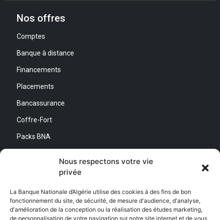
Nos offres
Comptes
Banque à distance
Financements
Placements
Bancassurance
Coffre-Fort
Packs BNA
Simulateurs
Nous respectons votre vie
privée
Nous contacter
La Banque Nationale d’Algérie utilise des cookies à des fins de bon
fonctionnement du site, de sécurité, de mesure d'audience, d'analyse,
Direction Générale :
d'amélioration de la conception ou la réalisation des études marketing,
Adresse : Quartier d’Affaires Bab Ezzouar
de personnalisation de votre navigation sur notre site internet et de vous