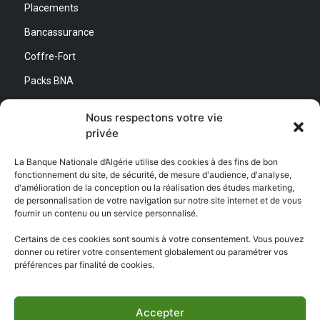
Placements
Bancassurance
Coffre-Fort
Packs BNA
Simulateurs
Nous respectons votre vie
privée
Nous contacter
La Banque Nationale d’Algérie utilise des cookies à des fins de bon
fonctionnement du site, de sécurité, de mesure d'audience, d'analyse,
Direction Générale :
d'amélioration de la conception ou la réalisation des études marketing,
Adresse : Quartier d’Affaires Bab Ezzouar
de personnalisation de votre navigation sur notre site internet et de vous
Centre de Relation Client :
fournir un contenu ou un service personnalisé.
Email : CEC@bna.dz
Adresse : Quartier d’Affaires Bab Ezzouar
Certains de ces cookies sont soumis à votre consentement. Vous pouvez
Téléphone : 3306/0770 20 33 06
donner ou retirer votre consentement globalement ou paramétrer vos
préférences par finalité de cookies.
Centre d’appel :
3306
Accepter