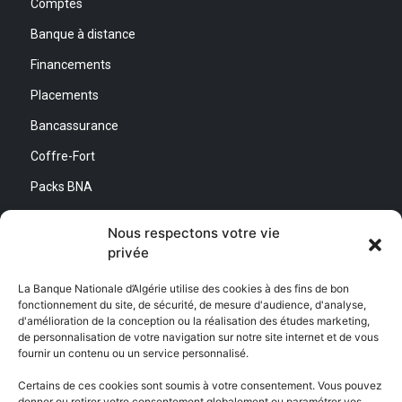
Comptes
Banque à distance
Financements
Placements
Bancassurance
Coffre-Fort
Packs BNA
Simulateurs
Nous respectons votre vie
privée
Nous contacter
La Banque Nationale d’Algérie utilise des cookies à des fins de bon
fonctionnement du site, de sécurité, de mesure d'audience, d'analyse,
Direction Générale :
d'amélioration de la conception ou la réalisation des études marketing,
Adresse : Quartier d’Affaires Bab Ezzouar
de personnalisation de votre navigation sur notre site internet et de vous
Centre de Relation Client :
fournir un contenu ou un service personnalisé.
Email : CEC@bna.dz
Adresse : Quartier d’Affaires Bab Ezzouar
Certains de ces cookies sont soumis à votre consentement. Vous pouvez
Téléphone : 3306/0770 20 33 06
donner ou retirer votre consentement globalement ou paramétrer vos