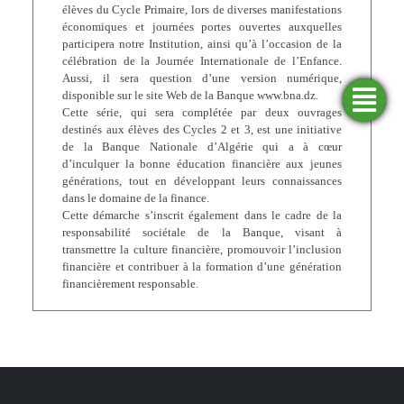
élèves du Cycle Primaire, lors de diverses manifestations
économiques et journées portes ouvertes auxquelles
participera notre Institution, ainsi qu’à l’occasion de la
célébration de la Journée Internationale de l’Enfance.
Aussi, il sera question d’une version numérique,
disponible sur le site Web de la Banque www.bna.dz.
Trouver
Demander
Simulateurs
Ouvrir
Cette série, qui sera complétée par deux ouvrages
une
un
un
financement
compte
agence
destinés aux élèves des Cycles 2 et 3, est une initiative
de la Banque Nationale d’Algérie qui a à cœur
d’inculquer la bonne éducation financière aux jeunes
générations, tout en développant leurs connaissances
dans le domaine de la finance.
Cette démarche s’inscrit également dans le cadre de la
responsabilité sociétale de la Banque, visant à
transmettre la culture financière, promouvoir l’inclusion
financière et contribuer à la formation d’une génération
financièrement responsable.