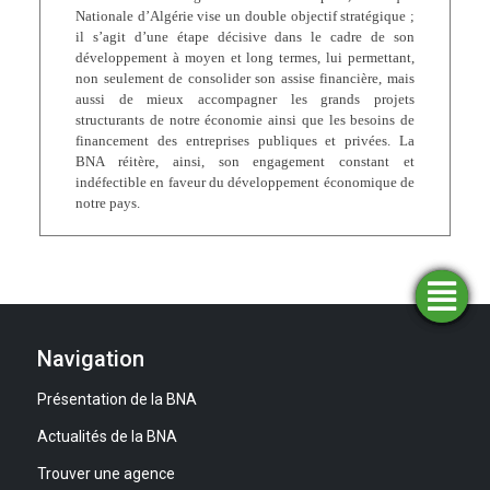
Nationale d’Algérie vise un double objectif stratégique ;
il s’agit d’une étape décisive dans le cadre de son
développement à moyen et long termes, lui permettant,
non seulement de consolider son assise financière, mais
aussi de mieux accompagner les grands projets
structurants de notre économie ainsi que les besoins de
financement des entreprises publiques et privées. La
BNA réitère, ainsi, son engagement constant et
indéfectible en faveur du développement économique de
notre pays.
Trouver
Demander
Simulateurs
Ouvrir
une
un
un
financement
compte
agence
Navigation
Présentation de la BNA
Actualités de la BNA
Trouver une agence