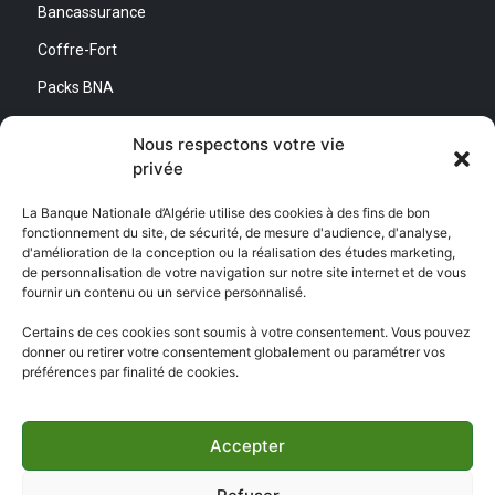
Bancassurance
Coffre-Fort
Packs BNA
Simulateurs
Nous respectons votre vie
privée
Nous contacter
La Banque Nationale d’Algérie utilise des cookies à des fins de bon
fonctionnement du site, de sécurité, de mesure d'audience, d'analyse,
Direction Générale :
d'amélioration de la conception ou la réalisation des études marketing,
Adresse : Quartier d’Affaires Bab Ezzouar
de personnalisation de votre navigation sur notre site internet et de vous
Centre de Relation Client :
fournir un contenu ou un service personnalisé.
Email : CEC@bna.dz
Adresse : Quartier d’Affaires Bab Ezzouar
Certains de ces cookies sont soumis à votre consentement. Vous pouvez
Téléphone : 3306/0770 20 33 06
donner ou retirer votre consentement globalement ou paramétrer vos
préférences par finalité de cookies.
Centre d’appel :
3306
Accepter