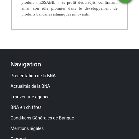
une
un
un
produit « ESSABIL » au profit des hadjis, confirmant,
financement
compte
agence
ainsi, son rôle pionnier dans le développement de
produits bancaires islamiques innovants.
Navigation
Présentation de la BNA
Actualités de la BNA
Trouver une agence
BNA en chiffres
Conditions Générales de Banque
Mentions légales