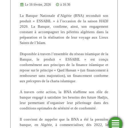
Le 16 février, 2026
à 16:36
La Banque Nationale d’Algérie (BNA) reconduit son
produit « ESSABIL » à l’occasion de la saison HADJ
2026. La Banque, confirme, ainsi, son engagement
constant à accompagner les pèlerins algériens dans la
préparation et la réalisation de leur voyage aux Lieux
Saints de l’Islam.
Disponible à travers l’ensemble du réseau islamique de la
Banque, le produit « ESSABIL » est conçu
conformément aux principes de la finance islamique et
repose sur le principe « Qard Hassan » (un financement à
rembourser sans majoration), un financement conforme
aux préceptes de la charia islamique.
A travers cette action, la BNA réaffirme son rôle de
banque engagé à satisfaire les besoins des future Hadjis,
leur permettant d’organiser leur pèlerinage dans des
conditions optimales de sérénité et de conformité.
Il convient de rappeler que la BNA a été la première
banque, en Algérie, à commercialiser, dès 2022, le
Trouver
Demander
Simulateurs
Ouvrir