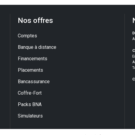
Nos offres
D
Comptes
A
Banque à distance
C
E
Financements
A
T
Placements
C
Bancassurance
Coffre-Fort
Packs BNA
Simulateurs