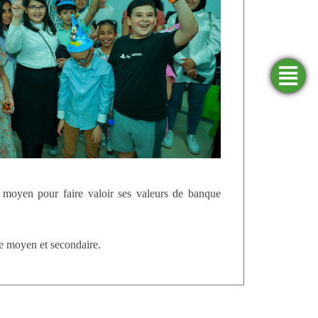
Trouver
Demander
Simulateurs
Ouvrir
une
un
un
agence
financement
compte
n moyen pour faire valoir ses valeurs de banque
le moyen et secondaire.