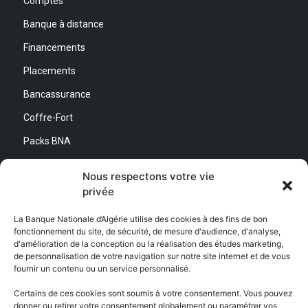
Comptes
Banque à distance
Financements
Placements
Bancassurance
Coffre-Fort
Packs BNA
Simulateurs
Nous respectons votre vie
privée
Nous contacter
La Banque Nationale d’Algérie utilise des cookies à des fins de bon
fonctionnement du site, de sécurité, de mesure d'audience, d'analyse,
Direction Générale :
d'amélioration de la conception ou la réalisation des études marketing,
Adresse : Quartier d’Affaires Bab Ezzouar
de personnalisation de votre navigation sur notre site internet et de vous
Centre de Relation Client :
fournir un contenu ou un service personnalisé.
Email : CEC@bna.dz
Adresse : Quartier d’Affaires Bab Ezzouar
Certains de ces cookies sont soumis à votre consentement. Vous pouvez
Téléphone : 3306/0770 20 33 06
donner ou retirer votre consentement globalement ou paramétrer vos