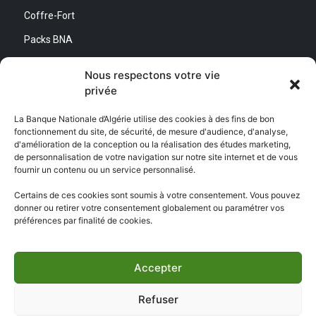
Coffre-Fort
Packs BNA
Simulateurs
Nous respectons votre vie
privée
Nous contacter
La Banque Nationale d’Algérie utilise des cookies à des fins de bon
fonctionnement du site, de sécurité, de mesure d'audience, d'analyse,
Direction Générale :
d'amélioration de la conception ou la réalisation des études marketing,
Adresse : Quartier d’Affaires Bab Ezzouar
de personnalisation de votre navigation sur notre site internet et de vous
Centre de Relation Client :
fournir un contenu ou un service personnalisé.
Email : CEC@bna.dz
Adresse : Quartier d’Affaires Bab Ezzouar
Certains de ces cookies sont soumis à votre consentement. Vous pouvez
Téléphone : 3306/0770 20 33 06
donner ou retirer votre consentement globalement ou paramétrer vos
préférences par finalité de cookies.
Centre d’appel :
3306
Accepter
Refuser
Copyright ©
BNA 2026
- Tous droits réservés | Réalisé par