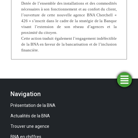
Dotée de l’ensemble des installations et des commodités
nécessaires à son fonctionnement et au confort du client,
l’ouverture de cette nouvelle agence BNA Cherchell «
426 » s’inscrit dans le cadre de la stratégie de la Banque
visant l’extension de son réseau d’agences et la
proximité du citoyen.
Cette action traduit également l’engagement indéfectible
de la BNA en faveur de la bancarisation et de l’inclusion
financière.
Trouver
Demander
Simulateurs
Ouvrir
une
un
un
financement
compte
agence
Navigation
Présentation de la BNA
Actualités de la BNA
Trouver une agence
BNA en chiffres