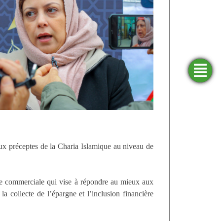
Trouver
Demander
Simulateurs
Ouvrir
une
un
un
agence
financement
compte
ux préceptes de la Charia Islamique au niveau de
gie commerciale qui vise à répondre au mieux aux
la collecte de l’épargne et l’inclusion financière