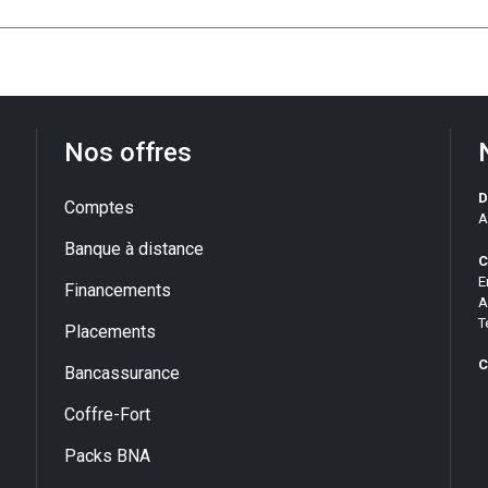
Nos offres
D
Comptes
A
Banque à distance
C
E
Financements
A
T
Placements
C
Bancassurance
Coffre-Fort
Packs BNA