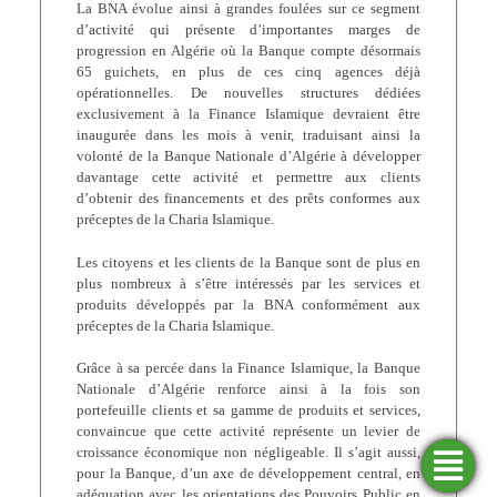
La BNA évolue ainsi à grandes foulées sur ce segment
d’activité qui présente d’importantes marges de
progression en Algérie où la Banque compte désormais
65 guichets, en plus de ces cinq agences déjà
opérationnelles. De nouvelles structures dédiées
exclusivement à la Finance Islamique devraient être
inaugurée dans les mois à venir, traduisant ainsi la
volonté de la Banque Nationale d’Algérie à développer
davantage cette activité et permettre aux clients
d’obtenir des financements et des prêts conformes aux
préceptes de la Charia Islamique.
Les citoyens et les clients de la Banque sont de plus en
plus nombreux à s’être intéressés par les services et
produits développés par la BNA conformément aux
préceptes de la Charia Islamique.
Grâce à sa percée dans la Finance Islamique, la Banque
Nationale d’Algérie renforce ainsi à la fois son
portefeuille clients et sa gamme de produits et services,
convaincue que cette activité représente un levier de
croissance économique non négligeable. Il s’agit aussi,
pour la Banque, d’un axe de développement central, en
Trouver
Demander
Simulateurs
Ouvrir
une
un
un
adéquation avec les orientations des Pouvoirs Public en
financement
compte
agence