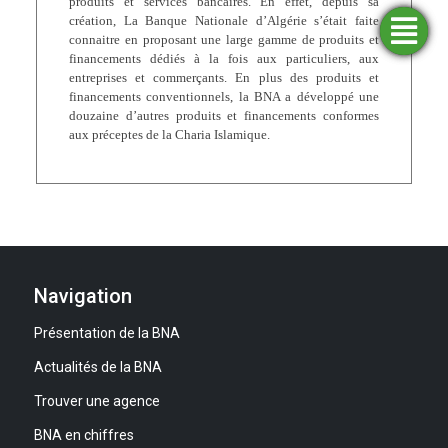
produits et services bancaires. En effet, depuis sa
création, La Banque Nationale d’Algérie s’était faite
connaitre en proposant une large gamme de produits et
Trouver
Demander
Simulateurs
Ouvrir
une
un
un
financement
compte
agence
financements dédiés à la fois aux particuliers, aux
entreprises et commerçants. En plus des produits et
financements conventionnels, la BNA a développé une
douzaine d’autres produits et financements conformes
aux préceptes de la Charia Islamique.
Navigation
Présentation de la BNA
Actualités de la BNA
Trouver une agence
BNA en chiffres