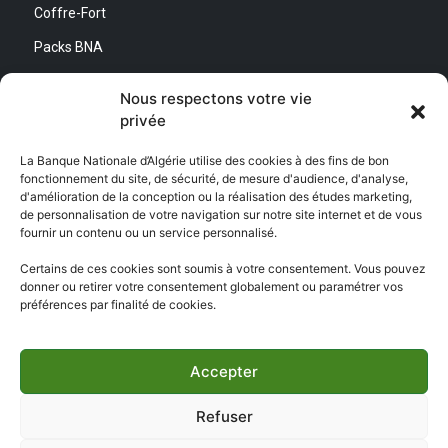
Coffre-Fort
Packs BNA
Simulateurs
Nous respectons votre vie
privée
Nous contacter
La Banque Nationale d’Algérie utilise des cookies à des fins de bon
fonctionnement du site, de sécurité, de mesure d'audience, d'analyse,
Direction Générale :
d'amélioration de la conception ou la réalisation des études marketing,
Adresse : Quartier d’Affaires Bab Ezzouar
de personnalisation de votre navigation sur notre site internet et de vous
Centre de Relation Client :
fournir un contenu ou un service personnalisé.
Email : CEC@bna.dz
Adresse : Quartier d’Affaires Bab Ezzouar
Certains de ces cookies sont soumis à votre consentement. Vous pouvez
Téléphone : 3306/0770 20 33 06
donner ou retirer votre consentement globalement ou paramétrer vos
préférences par finalité de cookies.
Centre d’appel :
3306
Accepter
Refuser
Copyright ©
BNA 2026
- Tous droits réservés | Réalisé par