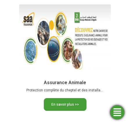
Assurance Animale
Protection complète du cheptel et des installations Sécurité financière assurée …
En savoir plus >>
Trouver
Demander
Simulateurs
Ouvrir
une
un
un
financement
compte
agence