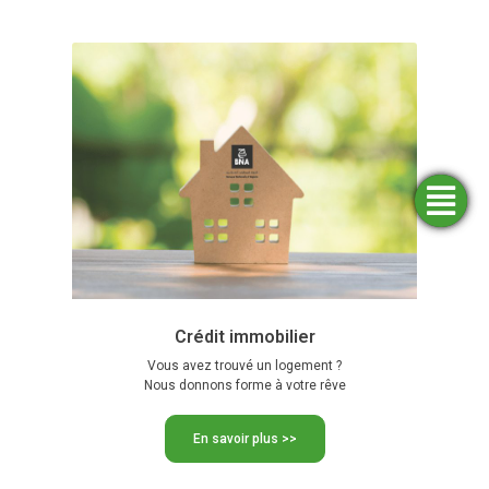
Trouver
Demander
Simulateurs
Ouvrir
une
un
un
financement
compte
agence
Crédit immobilier
Vous avez trouvé un logement ?
Nous donnons forme à votre rêve
En savoir plus >>