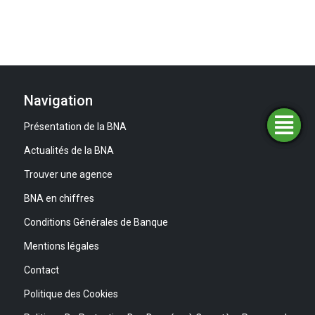
Navigation
Présentation de la BNA
Trouver
Demander
Simulateurs
Ouvrir
une
un
un
financement
compte
agence
Actualités de la BNA
Trouver une agence
BNA en chiffres
Conditions Générales de Banque
Mentions légales
Contact
Politique des Cookies