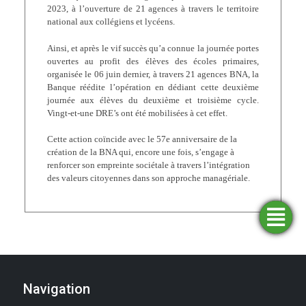
2023, à l’ouverture de 21 agences à travers le territoire
national aux collégiens et lycéens.
Ainsi, et après le vif succès qu’a connue la journée portes
ouvertes au profit des élèves des écoles primaires,
organisée le 06 juin dernier, à travers 21 agences BNA, la
Banque réédite l’opération en dédiant cette deuxième
journée aux élèves du deuxième et troisième cycle.
Vingt-et-une DRE’s ont été mobilisées à cet effet.
Cette action coïncide avec le 57e anniversaire de la
création de la BNA qui, encore une fois, s’engage à
renforcer son empreinte sociétale à travers l’intégration
des valeurs citoyennes dans son approche managériale.
Trouver
Demander
Simulateurs
Ouvrir
une
un
un
financement
compte
agence
Navigation