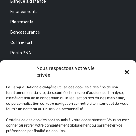
Banque à distance
Financements
Placements
Bancassurance
Coffre-Fort
Packs BNA
Simulateurs
Nous respectons votre vie
privée
Nous contacter
La Banque Nationale d’Algérie utilise des cookies à des fins de bon
fonctionnement du site, de sécurité, de mesure d'audience, d'analyse,
Direction Générale :
d'amélioration de la conception ou la réalisation des études marketing,
Adresse : Quartier d’Affaires Bab Ezzouar
de personnalisation de votre navigation sur notre site internet et de vous
Centre de Relation Client :
fournir un contenu ou un service personnalisé.
Email : CEC@bna.dz
Adresse : Quartier d’Affaires Bab Ezzouar
Certains de ces cookies sont soumis à votre consentement. Vous pouvez
Téléphone : 3306/0770 20 33 06
donner ou retirer votre consentement globalement ou paramétrer vos
préférences par finalité de cookies.
Centre d’appel :
3306