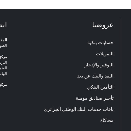
عروضنا
اتص
المدي
حسابات بنكية
العنو
التمويلات
مركز 
البريد ا
التوفير والإدخار
العنو
الهاتف: 20.33.06
النقد والبنك عن بعد
مركز 
التأمين البنكي
تأجير صناديق مؤمنة
باقات خدمات البنك الوطني الجزائري
محاكاة