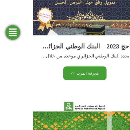
فتح
ابحث
طلب
المحاكاة
عن
تمويل
حساب
وكالة
حج 2023 – البنك الوطني الجزائري يقترح لزبائنه صيغة تمويل الحج “السبيل”
يجدد البنك الوطني الجزائري موعده من خلال طرحه لصيغة تمويل …
معرفة المزيد >>