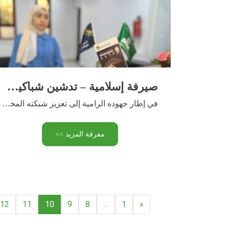
صيرفة إسلامية – تدشين شباكين جديدين
في إطار جهوده الرامية إلى تعزيز شبكته المخصصة لنشاط الصيرفة …
معرفة المزيد >>
12
11
10
9
8
…
1
«