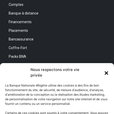
Comptes
Banque à distance
Financements
Placements
Bancassurance
Coffre-Fort
Packs BNA
Simulateurs
Nous respectons votre vie
privée
Nous contacter
La Banque Nationale d’Algérie utilise des cookies à des fins de bon
fonctionnement du site, de sécurité, de mesure d'audience, d'analyse,
Direction Générale :
d'amélioration de la conception ou la réalisation des études marketing,
Adresse : Quartier d’Affaires Bab Ezzouar
de personnalisation de votre navigation sur notre site internet et de vous
Centre de Relation Client :
fournir un contenu ou un service personnalisé.
Email : CEC@bna.dz
Adresse : Quartier d’Affaires Bab Ezzouar
Certains de ces cookies sont soumis à votre consentement. Vous pouvez