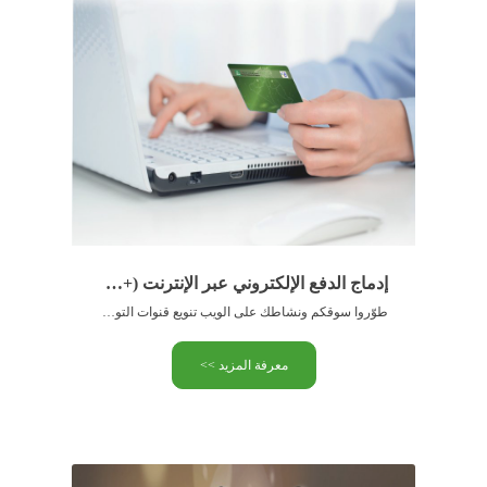
إدماج الدفع الإلكتروني عبر الإنترنت (+رسائل الرقم السري المتغير)
طوّروا سوقكم ونشاطك على الويب تنويع قنوات التوزيع والمبيعات زيادة …
معرفة المزيد >>