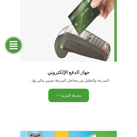
فتح
طلب
ابحث
المحاكاة
تمويل
حساب
عن وكالة
جهاز الدفع الإلكتروني
السرعة والتقليل من مخاطر السرقة تسيير مالي وإداري سهل أريحية …
معرفة المزيد >>