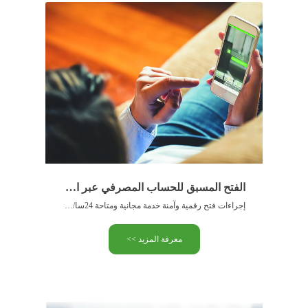
الفتح المسبق للحساب المصرفي عبر الأنترنت
إجراءات فتح رقمية وآمنة خدمة مجانية ومتاحة 24سا/24سا و7 أيام/7أيام …
معرفة المزيد >>