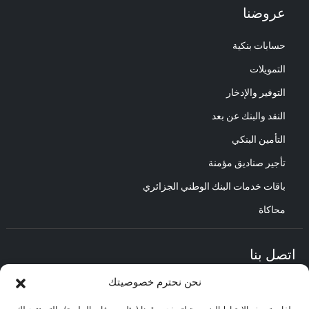
عروضنا
حسابات بنكية
التمويلات
التوفير والإدخار
النقد والبنك عن بعد
التأمين البنكي
تأجير صناديق مؤمنة
باقات خدمات البنك الوطني الجزائري
محاكاة
اتصل بنا
نحن نحترم خصوصيتك
المديرية العامة :
العنوان : حي الأعمال باب الزوار.