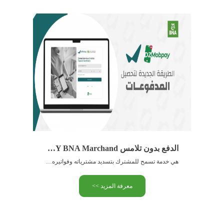
الدفع بدون تلامس WIMPAY BNA Marchand
هي خدمة تسمح للمشترك بتسديد مشترياته وفواتيره ببساطة وسرعة عبر الهاتف الذكي ، بدون بطاقة أو نقود
معرفة المزيد >>