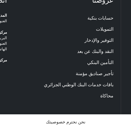
عروضنا
اتص
المدي
حسابات بنكية
العنو
التمويلات
مركز 
البريد ا
التوفير والإدخار
العنو
الهاتف: 20.33.06
النقد والبنك عن بعد
مركز 
التأمين البنكي
تأجير صناديق مؤمنة
باقات خدمات البنك الوطني الجزائري
محاكاة
نحن نحترم خصوصيتك