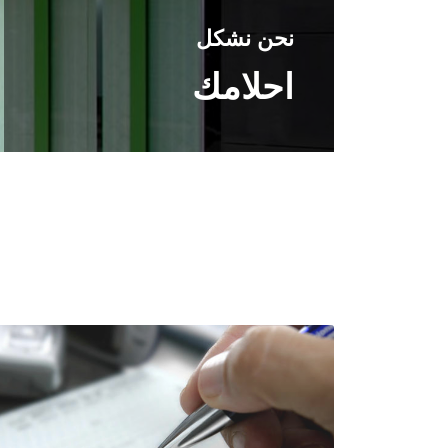
نحن نشكل
احلامك