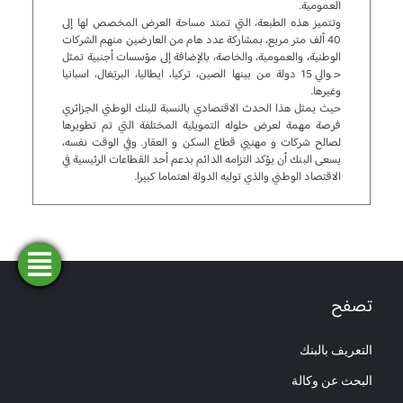
العمومية.
وتتميز هذه الطبعة، التي تمتد مساحة العرض المخصص لها إلى
40 ألف متر مربع، بمشاركة عدد هام من العارضين منهم الشركات
الوطنية، والعمومية، والخاصة، بالإضافة إلى مؤسسات أجنبية تمثل
حوالي 15 دولة من بينها الصين، تركيا، ايطاليا، البرتغال، اسبانيا
وغيرها.
حيث يمثل هذا الحدث الاقتصادي بالنسبة للبنك الوطني الجزائري
فرصة مهمة لعرض حلوله التمويلية المختلفة التي تم تطويرها
لصالح شركات و مهنيي قطاع السكن و العقار. وفي الوقت نفسه،
يسعى البنك أن يؤكد التزامه الدائم بدعم أحد القطاعات الرئيسية في
الاقتصاد الوطني والذي توليه الدولة اهتماما كبيرا.
فتح
طلب
ابحث
المحاكاة
تمويل
حساب
عن وكالة
تصفح
التعريف بالبنك
البحث عن وكالة