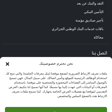
النقد والبنك عن بعد
التأمين البنكي
تأجير صناديق مؤمنة
باقات خدمات البنك الوطني الجزائري
محاكاة
اتصل بنا
نحن نحترم خصوصيتك
المديرية العامة :
العنوان : حي الأعمال باب الزوار.
ملفات تعريف الارتباط الضرورية لتصفح موقعنا (مثل معرفات الجلسة) والتي تتيح لك
مركز العلاقات مع الزبائن :
استخدام الوظائف الرئيسية للموقع وتأمين اتصالك. على سبيل المثال، فهي تسمح
البريد الإلكتروني : CEC@bna.dz
بالوصول المباشر إلى الفضاءات المحجوزة والشخصية على موقعنا، باستخدام
العنوان : حي الأعمال باب الزوار.
المعرفات أو البيانات التي عهدت إلينا بها مسبقًا. كما أنها تسمح لنا بتكييف العرض
الهاتف: 3306/0770.20.33.06
التقديمي لموقعنا مع تفضيلات العرض الخاصة بجهازك. كما تسمح ملفات تعريف
الارتباط هذه بالتصفح السلس والمخصص.
مركز الاتصال :
3306