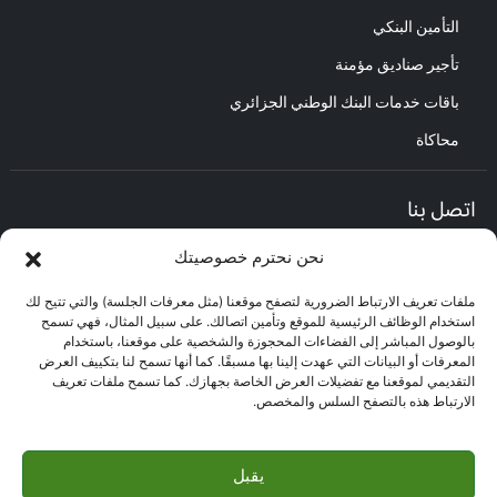
التأمين البنكي
تأجير صناديق مؤمنة
باقات خدمات البنك الوطني الجزائري
محاكاة
اتصل بنا
نحن نحترم خصوصيتك
المديرية العامة :
العنوان : حي الأعمال باب الزوار.
ملفات تعريف الارتباط الضرورية لتصفح موقعنا (مثل معرفات الجلسة) والتي تتيح لك
مركز العلاقات مع الزبائن :
استخدام الوظائف الرئيسية للموقع وتأمين اتصالك. على سبيل المثال، فهي تسمح
البريد الإلكتروني : CEC@bna.dz
بالوصول المباشر إلى الفضاءات المحجوزة والشخصية على موقعنا، باستخدام
العنوان : حي الأعمال باب الزوار.
المعرفات أو البيانات التي عهدت إلينا بها مسبقًا. كما أنها تسمح لنا بتكييف العرض
الهاتف: 3306/0770.20.33.06
التقديمي لموقعنا مع تفضيلات العرض الخاصة بجهازك. كما تسمح ملفات تعريف
الارتباط هذه بالتصفح السلس والمخصص.
مركز الاتصال :
3306
يقبل