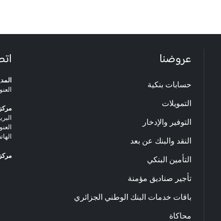
عروضنا
اتص
المدي
حسابات بنكية
العنو
التمويلات
مركز 
البريد ا
التوفير والإدخار
العنو
الهاتف: 20.33.06
النقد والبنك عن بعد
مركز 
التأمين البنكي
تأجير صناديق مؤمنة
باقات خدمات البنك الوطني الجزائري
محاكاة