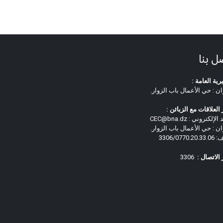
ل بنا
رية العامة :
ان : حي الأعمال باب الزوار.
العلاقات مع الزبائن :
لإلكتروني : CEC@bna.dz
ان : حي الأعمال باب الزوار.
3306/0770.
الاتصال :
3306